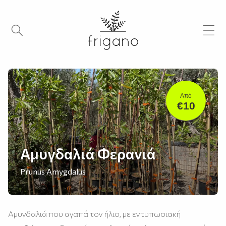
Από
€10
Αμυγδαλιά Φερανιά
Prunus Amygdalus
Αμυγδαλιά που αγαπά τον ήλιο, με εντυπωσιακή