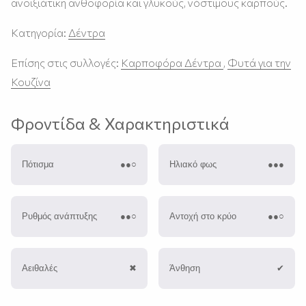
ανοιξιάτικη ανθοφορία και γλυκούς, νόστιμους καρπούς.
Κατηγορία:
Δέντρα
Επίσης στις συλλογές:
Καρποφόρα Δέντρα
,
Φυτά για την
Κουζίνα
Φροντίδα & Χαρακτηριστικά
Πότισμα
●●○
Ηλιακό φως
●●●
Ρυθμός ανάπτυξης
●●○
Αντοχή στο κρύο
●●○
Αειθαλές
✖︎
Άνθηση
✔︎