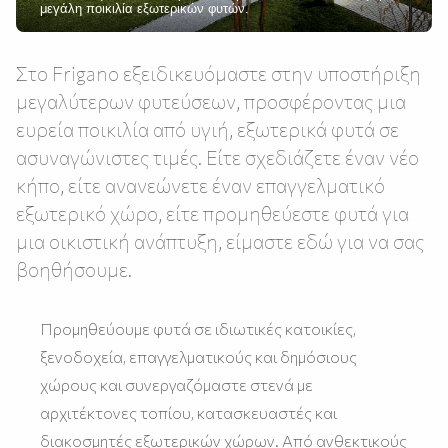
μεγάλη ποικιλία εξωτερικών φυτών.
Στο Frigano εξειδικευόμαστε στην υποστήριξη
μεγαλύτερων φυτεύσεων, προσφέροντας μια
ευρεία ποικιλία από υγιή, εξωτερικά φυτά σε
ασυναγώνιστες τιμές. Είτε σχεδιάζετε έναν νέο
κήπο, είτε ανανεώνετε έναν επαγγελματικό
εξωτερικό χώρο, είτε προμηθεύεστε φυτά για
μια οικιστική ανάπτυξη, είμαστε εδώ για να σας
βοηθήσουμε.
Προμηθεύουμε φυτά σε ιδιωτικές κατοικίες,
ξενοδοχεία, επαγγελματικούς και δημόσιους
χώρους και συνεργαζόμαστε στενά με
αρχιτέκτονες τοπίου, κατασκευαστές και
διακοσμητές εξωτερικών χώρων. Από ανθεκτικούς