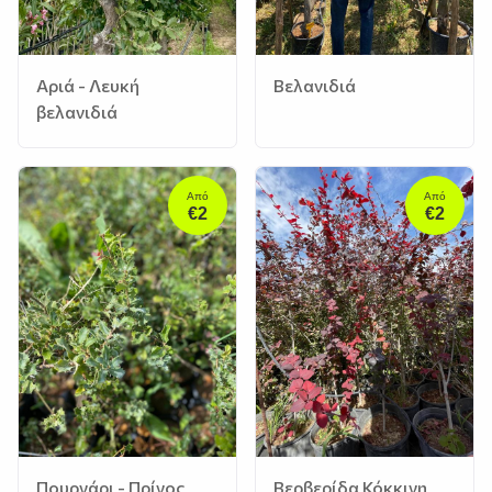
Αριά - Λευκή
Βελανιδιά
βελανιδιά
Από
Από
€2
€2
Πουρνάρι - Πρίνος
Βερβερίδα Κόκκινη