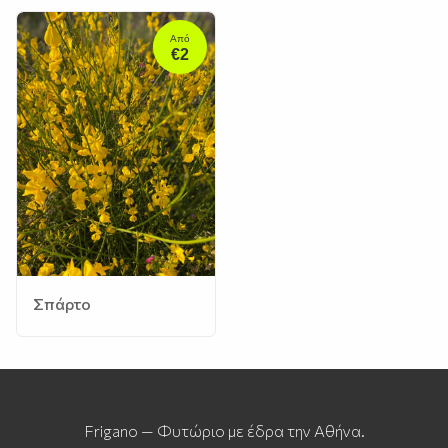
Από
€2
Σπάρτο
Frigano — Φυτώριο με έδρα την Αθήνα.