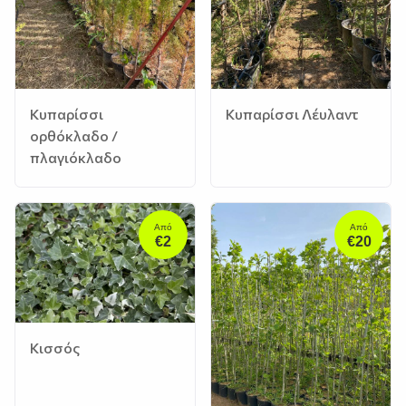
Κυπαρίσσι
Κυπαρίσσι Λέυλαντ
ορθόκλαδο /
πλαγιόκλαδο
Από
Από
€2
€20
Κισσός