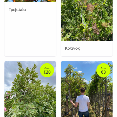
Γρεβιλέα
Κότινος
Από
Από
€20
€3