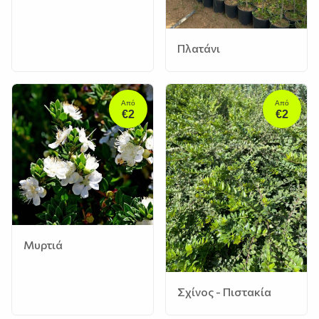
Πλατάνι
Από
Από
€2
€2
Μυρτιά
Σχίνος - Πιστακία