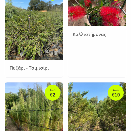
Καλλιστήμονας
Πυξάρι - Τσιμισίρι
Από
Από
€2
€10