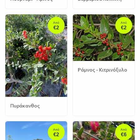
Από
Από
€2
€2
Ράμνος - Κιτρινόξυλο
Πυράκανθος
Από
Από
€2
€6