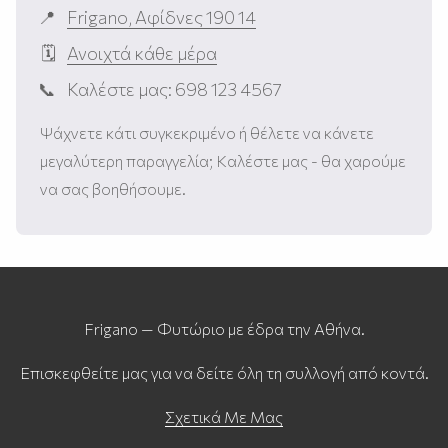
Frigano, Αφίδνες 190 14
Ανοιχτά κάθε μέρα
Καλέστε μας: 698 123 4567
Ψάχνετε κάτι συγκεκριμένο ή θέλετε να κάνετε
μεγαλύτερη παραγγελία; Καλέστε μας - θα χαρούμε
να σας βοηθήσουμε.
Frigano — Φυτώριο με έδρα την Αθήνα.
Επισκεφθείτε μας για να δείτε όλη τη συλλογή από κοντά.
Σχετικά Με Μας