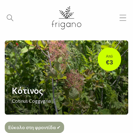
Από
€3
Κότινος
Cotinus Coggygria
Εύκολο στη φροντίδα ✔︎